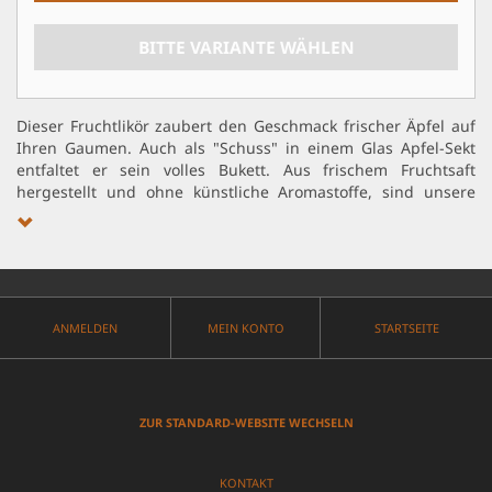
BITTE VARIANTE WÄHLEN
Dieser Fruchtlikör zaubert den Geschmack frischer Äpfel auf
Ihren Gaumen. Auch als "Schuss" in einem Glas Apfel-Sekt
entfaltet er sein volles Bukett. Aus frischem Fruchtsaft
hergestellt und ohne künstliche Aromastoffe, sind unsere
Frucht-Liköre nicht nur "Genuss pur", sondern auch "Natur
pur", getreu unserem Logo.
Die geschmackvollen Flaschen sind wahlweise in 350 ml
(Flaschen-Höhe 34 cm) oder 100 ml (Flaschen-Höhe 26 cm)
ANMELDEN
MEIN KONTO
STARTSEITE
erhältlich. Verschlossen mit einem goldenen Holzgriffkork in
Kugelform sind diese Flaschen ein Zierde für jede Hausbar
und ein Schmuckstück für jeden Sammler und Liebhaber
feiner Früchte.
ZUR STANDARD-WEBSITE WECHSELN
Die Flaschen mit 350 ml Inhalt sind zusätzlich mit einem
kleinen Anhänger am Flaschenhals ausgestattet.
KONTAKT