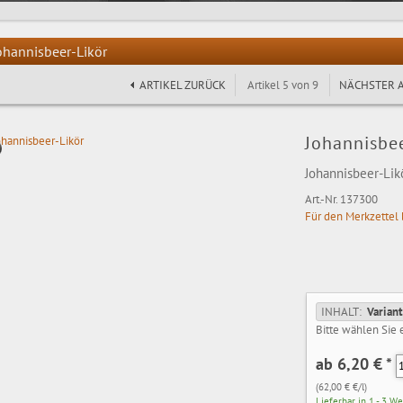
ohannisbeer-Likör
ARTIKEL ZURÜCK
Artikel 5 von 9
NÄCHSTER A
Johannisbe
Johannisbeer-Lik
Art.-Nr. 137300
Für den Merkzettel 
INHALT:
Varian
Bitte wählen Sie 
ab 6,20 €
*
(62,00 € €/l)
Lieferbar in 1 - 3 W