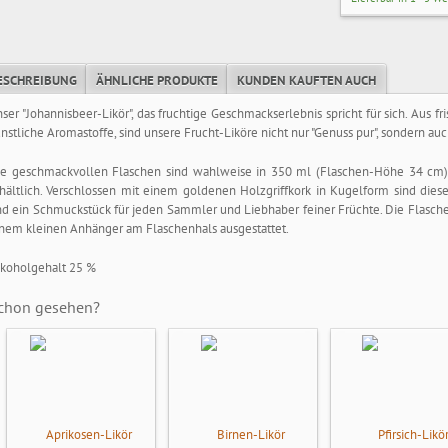
ESCHREIBUNG
ÄHNLICHE PRODUKTE
KUNDEN KAUFTEN AUCH
ser "Johannisbeer-Likör", das fruchtige Geschmackserlebnis spricht für sich. Aus f
nstliche Aromastoffe, sind unsere Frucht-Liköre nicht nur "Genuss pur", sondern au
ie geschmackvollen Flaschen sind wahlweise in 350 ml (Flaschen-Höhe 34 cm
hältlich. Verschlossen mit einem goldenen Holzgriffkork in Kugelform sind dies
d ein Schmuckstück für jeden Sammler und Liebhaber feiner Früchte. Die Flaschen
nem kleinen Anhänger am Flaschenhals ausgestattet.
koholgehalt 25 %
chon gesehen?