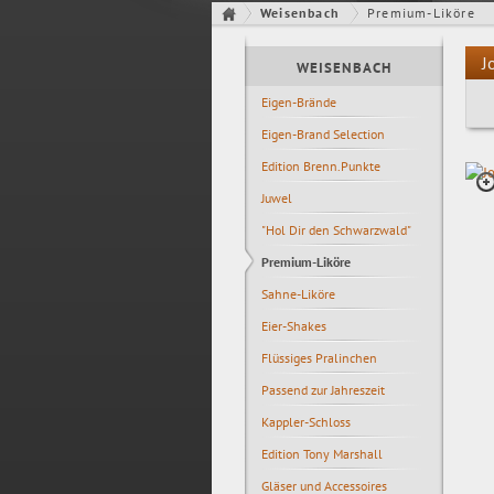
Weisenbach
Premium-Liköre
J
WEISENBACH
Eigen-Brände
Eigen-Brand Selection
Edition Brenn.Punkte
Juwel
"Hol Dir den Schwarzwald"
Premium-Liköre
Sahne-Liköre
Eier-Shakes
Flüssiges Pralinchen
Passend zur Jahreszeit
Kappler-Schloss
Edition Tony Marshall
Gläser und Accessoires