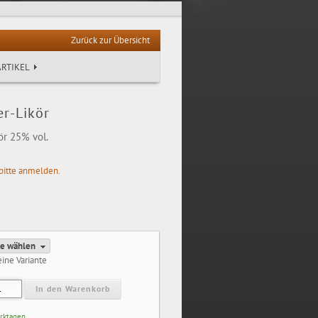
Zurück zur Übersicht
RTIKEL
er-Likör
ör 25% vol.
bitte anmelden.
te wählen
eine Variante
In den Warenkorb
erktagen