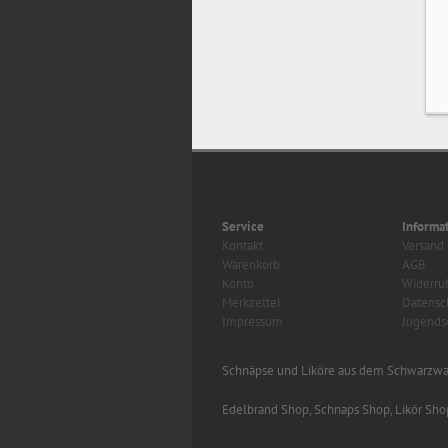
Service
Informa
Kontakt
Versand
Warenkorb
AGB
Konto
Widerruf
Merkzettel
Datensc
Impressum
Jugends
Schnäpse und Liköre aus dem Schwarzwal
Edelbrand Shop, Schnaps Shop, Likör Sho