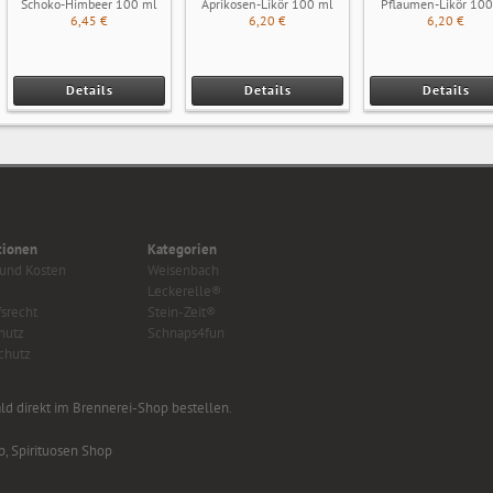
Schoko-Himbeer 100 ml
Aprikosen-Likör 100 ml
Pflaumen-Likör 100
6,45 €
6,20 €
6,20 €
Details
Details
Details
tionen
Kategorien
 und Kosten
Weisenbach
Leckerelle®
srecht
Stein-Zeit®
hutz
Schnaps4fun
chutz
d direkt im Brennerei-Shop bestellen.
p, Spirituosen Shop