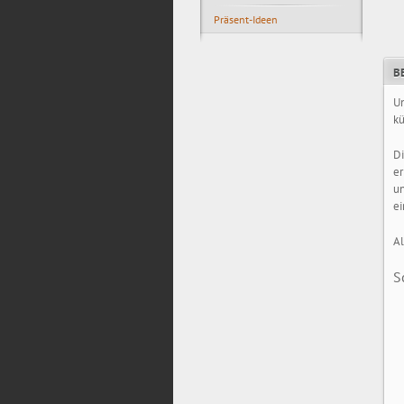
Präsent-Ideen
B
Un
kü
D
er
un
ei
Al
S