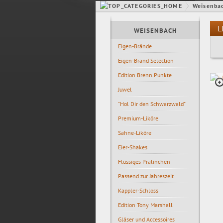
Weisenba
L
WEISENBACH
Eigen-Brände
Eigen-Brand Selection
Edition Brenn.Punkte
Juwel
"Hol Dir den Schwarzwald"
Premium-Liköre
Sahne-Liköre
Eier-Shakes
Flüssiges Pralinchen
Passend zur Jahreszeit
Kappler-Schloss
Edition Tony Marshall
Gläser und Accessoires