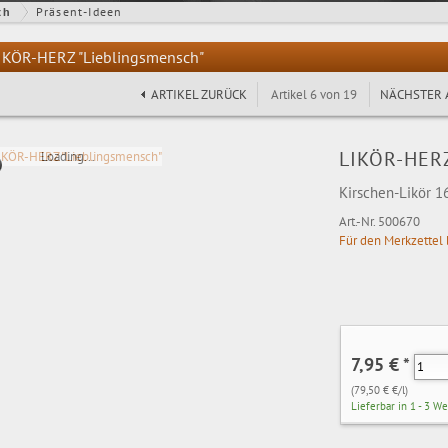
ch
Präsent-Ideen
IKÖR-HERZ "Lieblingsmensch"
ARTIKEL ZURÜCK
Artikel 6 von 19
NÄCHSTER 
LIKÖR-HERZ
Loading...
Kirschen-Likör 1
Art.-Nr. 500670
Für den Merkzettel 
7,95 €
*
(79,50 € €/l)
Lieferbar in 1 - 3 W