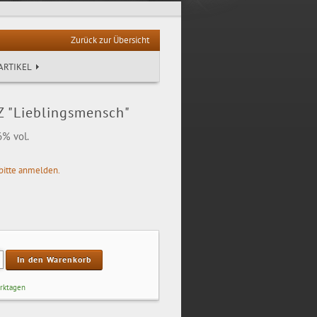
Zurück zur Übersicht
ARTIKEL
 "Lieblingsmensch"
6% vol.
bitte anmelden.
In den Warenkorb
erktagen