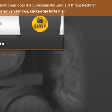
rmationen oder die Spracheinstellung auf Ihrem Rechner
t einverstanden, klicken Sie bitte hier.
to