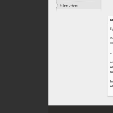
Präsent-Ideen
B
Eg
Du
Du
..
Au
A
N
In
Ab