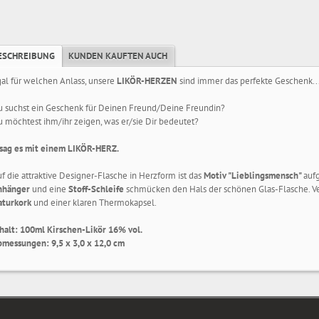
ESCHREIBUNG
KUNDEN KAUFTEN AUCH
al für welchen Anlass, unsere
LIKÖR-HERZEN
sind immer das perfekte Geschenk..
 suchst ein Geschenk für Deinen Freund/Deine Freundin?
 möchtest ihm/ihr zeigen, was er/sie Dir bedeutet?
. sag es mit einem LIKÖR-HERZ.
f die attraktive Designer-Flasche in Herzform ist das
Motiv "Lieblingsmensch"
auf
n
hänger
und eine
Stoff-Schleife
schmücken den Hals der schönen Glas-Flasche. Ver
aturkork
und einer klaren Thermokapsel.
halt: 100ml Kirschen-Likör 16% vol.
messungen: 9,5 x 3,0 x 12,0 cm