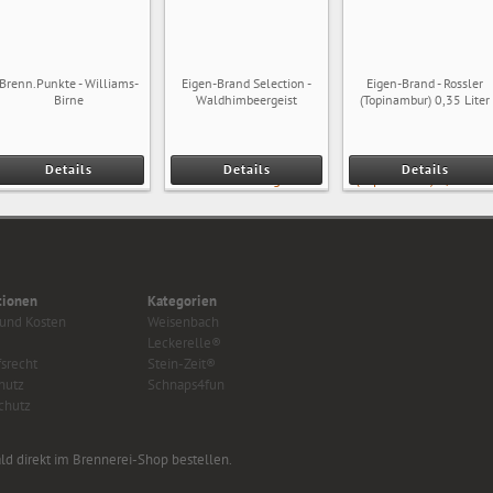
Brenn.Punkte - Williams-
Eigen-Brand Selection -
Eigen-Brand - Rossler
Birne
Waldhimbeergeist
(Topinambur) 0,35 Liter
Details
Details
Details
tionen
Kategorien
 und Kosten
Weisenbach
Leckerelle®
srecht
Stein-Zeit®
hutz
Schnaps4fun
chutz
d direkt im Brennerei-Shop bestellen.