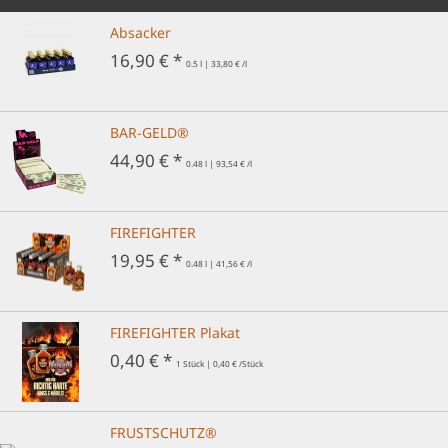
Absacker
16,90 € *
0.5 l | 33,80 € /l
BAR-GELD®
44,90 € *
0.48 l | 93,54 € /l
FIREFIGHTER
19,95 € *
0.48 l | 41,56 € /l
FIREFIGHTER Plakat
0,40 € *
1 Stück | 0,40 € /Stück
FRUSTSCHUTZ®