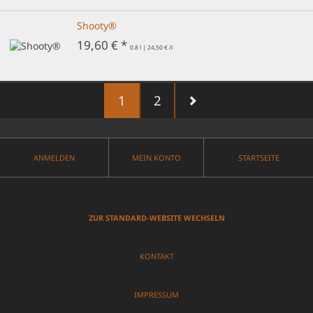
Shooty®
19,60 € *
0.8 l | 24,50 € /l
1
2
ANMELDEN
MEIN KONTO
STARTSEITE
ZUR STANDARD-WEBSITE WECHSELN
KONTAKT
IMPRESSUM