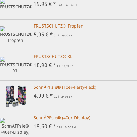
19,95 € *
0.48 l | 41,56 € /l
FRUSTSCHUTZ® Tropfen
5,95 € *
0.1 l | 59,50 € /l
FRUSTSCHUTZ® XL
18,90 € *
1 l | 18,90 € /l
SchnÄPPsle® (10er-Party-Pack)
4,99 € *
0.2 l | 24,95 € /l
SchnÄPPsle® (40er-Display)
19,60 € *
0.8 l | 24,50 € /l